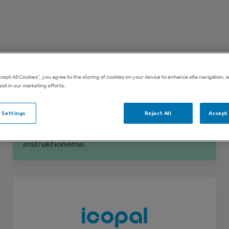
ccept All Cookies”, you agree to the storing of cookies on your device to enhance site navigation, a
ist in our marketing efforts.
Eftersom vi har uppgraderat vår webbshop,
 Settings
Reject All
Accept 
behöver du begära ett nytt lösenord. Klicka på
"Glömt lösenordet" länken nedan och följ
instruktionerna.